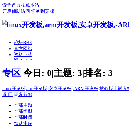
设为首页
收藏本站
开启辅助访问
切换到宽版
论坛
BBS
官方网站
资料下载
视频教程
开发板商城
专区
今日:
0
|
主题:
3
|
排名:
3
手持方案
linux开发板,arm开发板,安卓开发板,-ARM开发板|核心板丨
返 回
全部主题
全部类型
全部时间
默认排序