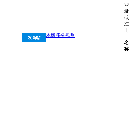
登
录
或
注
册
本版积分规则
发新帖
名
称