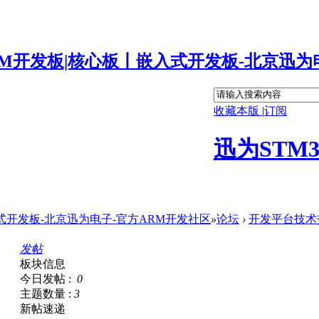
收藏本版
|
订阅
迅为STM
嵌入式开发板-北京迅为电子-官方ARM开发社区
»
论坛
›
开发平台技术
发帖
板块信息
今日发帖 :
0
主题数量 :
3
新帖速递