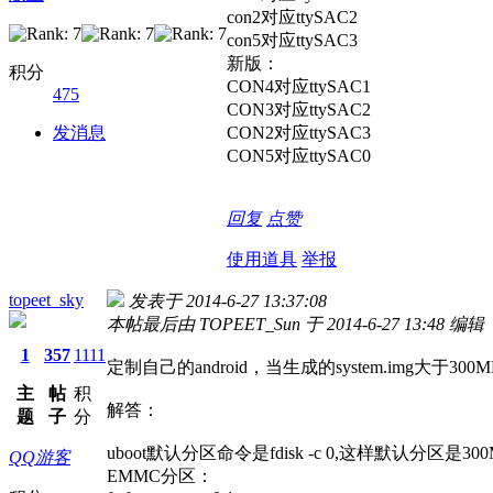
con2对应ttySAC2
con5对应ttySAC3
新版：
积分
CON4对应ttySAC1
475
CON3对应ttySAC2
发消息
CON2对应ttySAC3
CON5对应ttySAC0
回复
点赞
使用道具
举报
topeet_sky
发表于 2014-6-27 13:37:08
本帖最后由 TOPEET_Sun 于 2014-6-27 13:48 编辑
1
357
1111
定制自己的android，当生成的system.img大
主
帖
积
解答：
题
子
分
uboot默认分区命令是fdisk -c 0,这样默认分区是
QQ游客
EMMC分区：