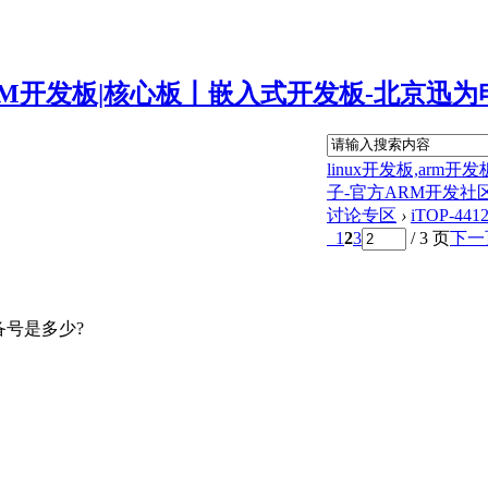
linux开发板,ar
子-官方ARM开发社
讨论专区
›
iTOP-
1
2
3
/ 3 页
下一
设备号是多少?