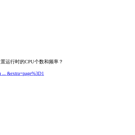
如何设置运行时的CPU个数和频率？
um ... &extra=page%3D1