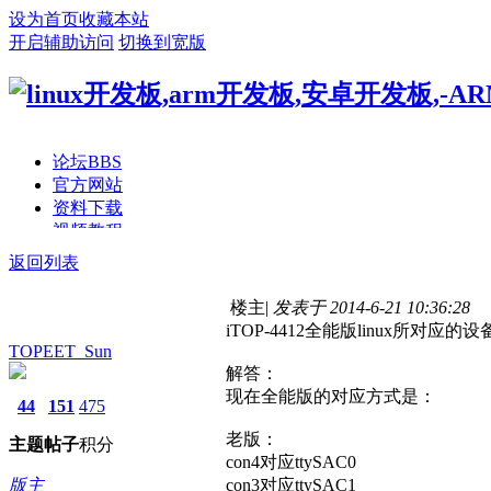
设为首页
收藏本站
开启辅助访问
切换到宽版
论坛
BBS
官方网站
资料下载
视频教程
开发板商城
返回列表
手持方案
楼主
|
发表于 2014-6-21 10:36:28
iTOP-4412全能版linux所对应的
TOPEET_Sun
解答：
现在全能版的对应方式是：
44
151
475
老版：
主题
帖子
积分
con4对应ttySAC0
版主
con3对应ttySAC1