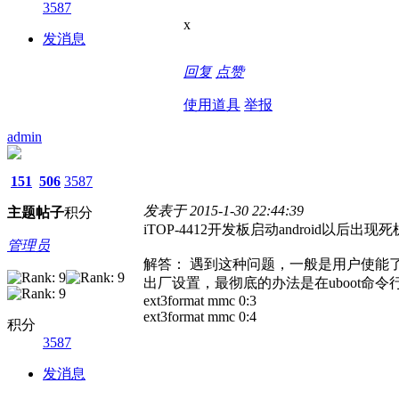
3587
x
发消息
回复
点赞
使用道具
举报
admin
151
506
3587
发表于 2015-1-30 22:44:39
主题
帖子
积分
iTOP-4412开发板启动android
管理员
解答： 遇到这种问题，一般是用户使能了W
出厂设置，最彻底的办法是在uboot命令
ext3format mmc 0:3
ext3format mmc 0:4
积分
3587
发消息