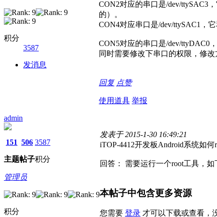
CON2对应的串口是/dev/ttyS
的）。
CON4对应串口是/dev/ttySAC
积分
CON5对应的串口是/dev/ttyD
3587
同时需要修改下串口的权限，修改
发消息
回复
点赞
使用道具
举报
admin
发表于 2015-1-30 16:49:21
151
506
3587
iTOP-4412开发板Android系统如何ro
主题
帖子
积分
回答： 需要运行一个root工具，
管理员
本帖子中包含更多资源
积分
您需要
登录
才可以下载或查看，