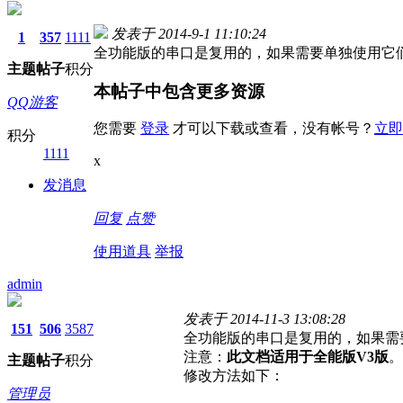
发表于 2014-9-1 11:10:24
1
357
1111
全功能版的串口是复用的，如果需要单独使用它
主题
帖子
积分
本帖子中包含更多资源
QQ游客
您需要
登录
才可以下载或查看，没有帐号？
立即
积分
1111
x
发消息
回复
点赞
使用道具
举报
admin
发表于 2014-11-3 13:08:28
151
506
3587
全功能版的串口是复用的，如果需
注意：
此文档适用于全能版V3版
。
主题
帖子
积分
修改方法如下：
管理员