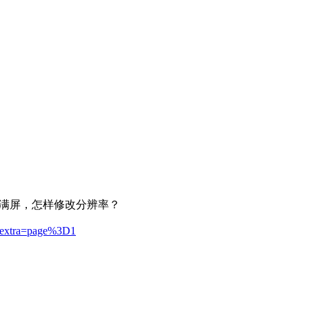
无法满屏，怎样修改分辨率？
. &extra=page%3D1