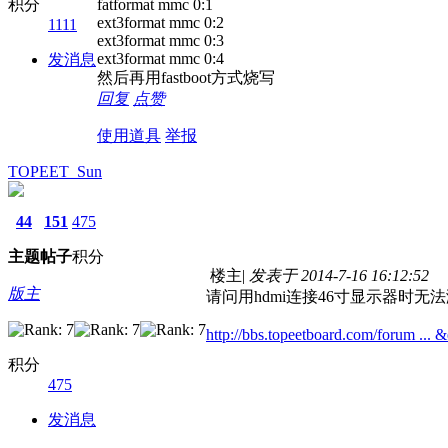
积分
fatformat mmc 0:1
ext3format mmc 0:2
1111
ext3format mmc 0:3
ext3format mmc 0:4
发消息
然后再用fastboot方式烧写
回复
点赞
使用道具
举报
TOPEET_Sun
44
151
475
主题
帖子
积分
楼主
|
发表于 2014-7-16 16:12:52
版主
请问用hdmi连接46寸显示器时
http://bbs.topeetboard.com/forum ..
积分
475
发消息