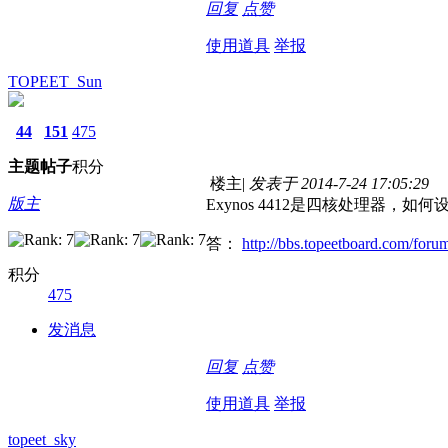
回复
点赞
使用道具
举报
TOPEET_Sun
44
151
475
主题
帖子
积分
楼主
|
发表于 2014-7-24 17:05:29
版主
Exynos 4412是四核处理器，
答：
http://bbs.topeetboard.com/for
积分
475
发消息
回复
点赞
使用道具
举报
topeet_sky